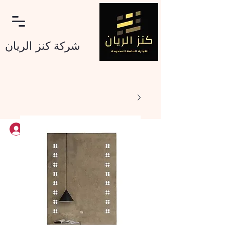
شرکة کنز الریان
تسجيل الدخول