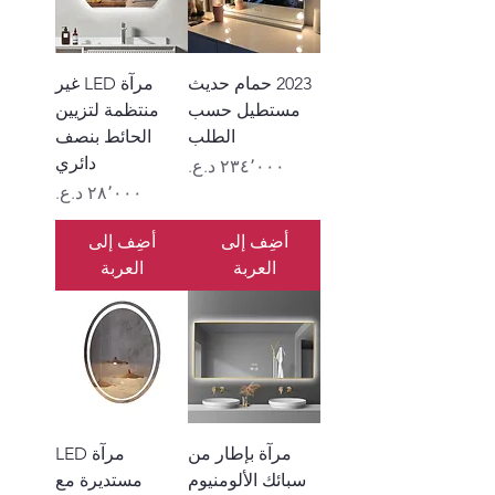
2023 حمام حديث
مرآة LED غير
مستطيل حسب
منتظمة لتزيين
الطلب
الحائط بنصف
دائري
السعر
السعر
أضِف إلى
أضِف إلى
العربة
العربة
مرآة بإطار من
مرآة LED
سبائك الألومنيوم
مستديرة مع