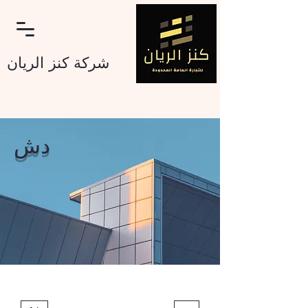
شرکة کنز الریان
دش
تسجيل الدخول