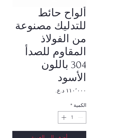
ألواح حائط
للتدليك مصنوعة
من الفولاذ
المقاوم للصدأ
304 باللون
الأسود
السعر
الكمية
*
أضِف إلى العربة