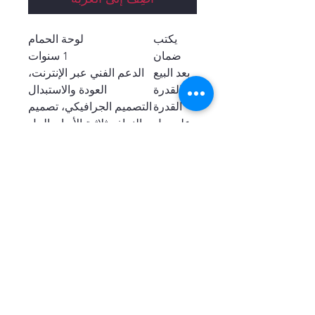
يكتب
لوحة الحمام
ضمان
1 سنوات
بعد البيع
الدعم الفني عبر الإنترنت،
القدرة
العودة والاستبدال
القدرة
التصميم الجرافيكي، تصميم
على حل
النماذج ثلاثية الأبعاد، الحل
المشروع
الشامل للمشاريع
طلب
فندق ومطعم
ومستشفى...
ميزة
4 وظيفة (دش مطري،
نفاثة للجسم، دش يدوي،
ماء كامل)
مادة الجسم
الفولاذ المقاوم للصدأ
تصنيع
مقبول
المعدات
الأصلية
وأوديإم