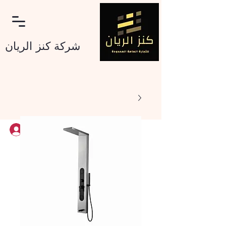
شرکة کنز الریان
تسجيل الدخول