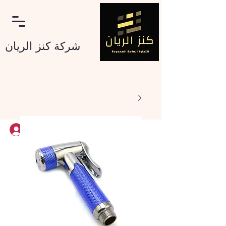
شرکة کنز الریان
تسجيل الدخول